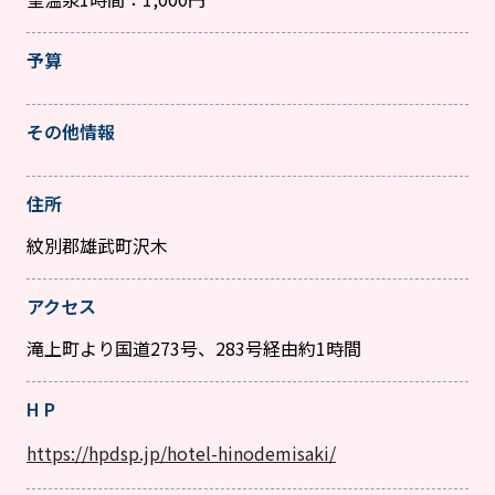
予算
その他情報
住所
紋別郡雄武町沢木
アクセス
滝上町より国道273号、283号経由約1時間
H P
https://hpdsp.jp/hotel-hinodemisaki/